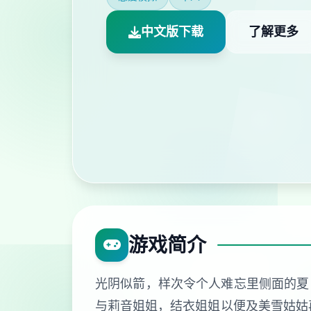
中文版下载
了解更多
游戏简介
光阴似箭，样次令个人难忘里侧面的夏
与莉音姐姐，结衣姐姐以便及美雪姑姑