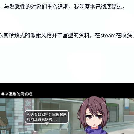
，与熟悉性的对象们重心逢期，我洞察本己彻底错过。
，以其精致式的像素风格并丰富型的资料，在steam在收获了​