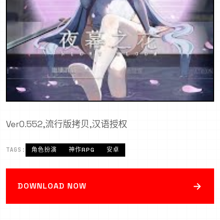
Ver0.552,流行版拷贝,汉语授权
TAGS:
角色扮演
神作RPG
安卓
→
DOWNLOAD NOW